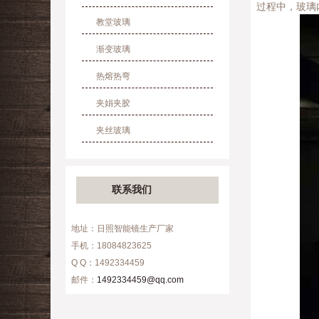
过程中，玻璃
教堂玻璃
渐变玻璃
热熔热弯
夹娟夹胶
夹丝玻璃
联系我们
地址：日照智能镜生产厂家
手机：18084823625
Q Q：1492334459
邮件：
1492334459@qq.com