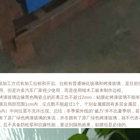
边框加工方式有加工拉框和开启。拉框有普通钢化玻璃和烤漆玻璃，是目
用。但是许多汽车厂家很少使用，而是使用细木工板来制作边框。
烤漆玻璃边缘黑色陶瓷点的距离正负不超过2mm；贴膜处烤漆玻璃不能
膜后局部范围1cm内，尘点数不能超过1个。个别金属膜因有多层金属层
cm内）中间位置不充许出现。总结：冬季紫外线的“威力”并不比夏季弱，
有了原厂绿色烤漆玻璃的来说，并非拥有了原厂绿色烤漆玻璃，就不代表
，且不具备防眩晕和抗爆性能，要达到隔热效果，贴膜也是必须的。