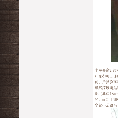
半平开窗2.
厂家都可以使
前、后挡膜离
载烤漆玻璃贴
部（离边15
的。而对于拥
率都不是很高