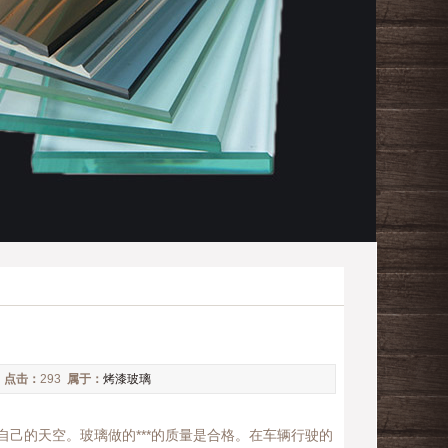
9
点击：
293
属于：
烤漆玻璃
己的天空。玻璃做的***的质量是合格。在车辆行驶的