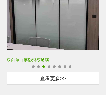
双向单向磨砂渐变玻璃
钢
查看更多>>