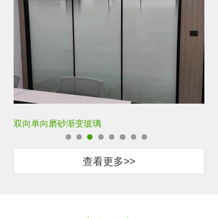
双向单向磨砂渐变玻璃
钢
查看更多>>