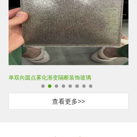
双向单向磨砂渐变玻璃
钢
查看更多>>