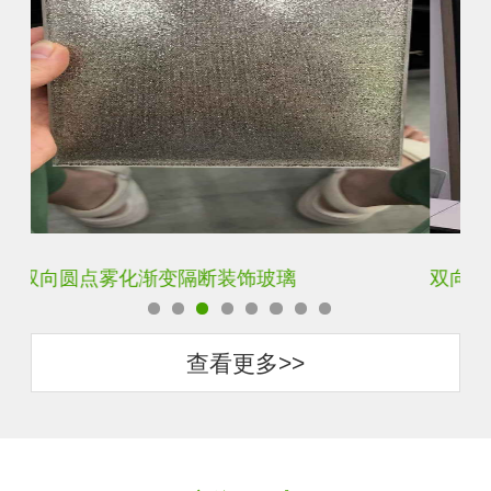
双向单向磨砂渐变玻璃
钢
查看更多>>