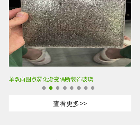
双向单向磨砂渐变玻璃
钢
查看更多>>