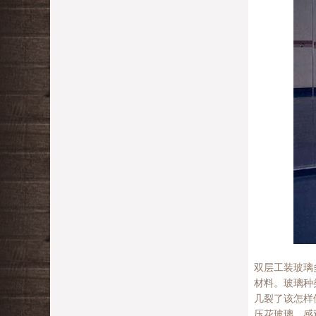
双层工装玻璃
材料。玻璃种
几裂了该怎样
压花玻璃，感