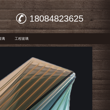
18084823625
玻璃
工程玻璃