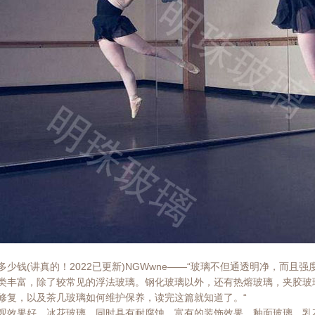
多少钱(讲真的！2022已更新)NGWwne——“玻璃不但通透明净，而
类丰富，除了较常见的浮法玻璃。钢化玻璃以外，还有热熔玻璃，夹胶玻
修复，以及茶几玻璃如何维护保养，读完这篇就知道了。“
观效果好，冰花玻璃，同时具有耐腐蚀，富有的装饰效果，釉面玻璃，乳