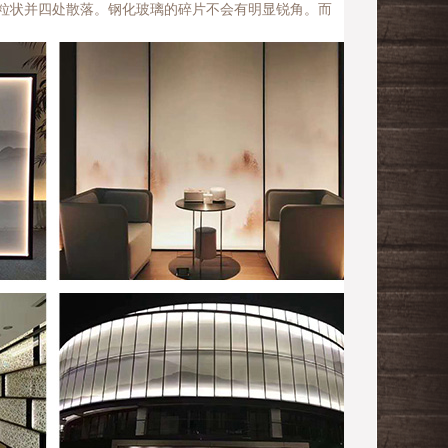
粒状并四处散落。钢化玻璃的碎片不会有明显锐角。而