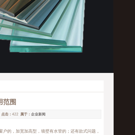
用范围
4
点击：
422
属于：
企业新闻
窗户的，加宽加高型，墙壁有水管的；还有款式问题，