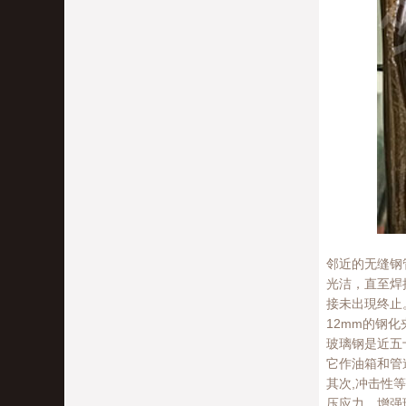
邻近的无缝钢
光洁，直至焊
接未出現终止
12mm的钢化
玻璃钢是近五
它作油箱和管
其次,冲击性
压应力。增强