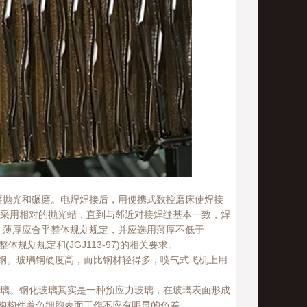
磨抛光和碾磨。电焊焊接后，用便携式数控磨床使焊接
外采用相对的抛光蜡，直到与邻近对接焊缝基本一致，焊
，薄厚应合乎整体规划规定，并应选用薄厚不低于
划规定和(JGJ113-97)的相关要求。
璃钢。玻璃钢硬度高，而比钢材轻得多，喷气式飞机上用
玻璃。钢化玻璃其实是一种预应力玻璃，在玻璃表面形成
构构件着色细胞表面工作不应有明显的色差。