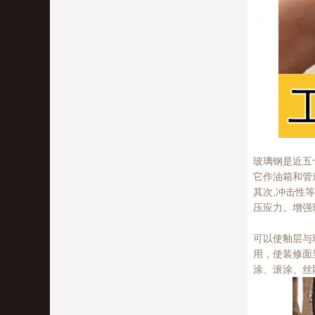
玻璃钢是近五
它作油箱和管
其次,冲击性
压应力。增强
可以使釉层与
用，使装修面
涂、滚涂、丝