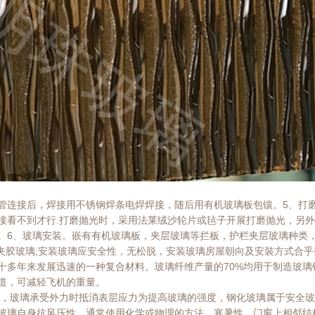
管连接后，焊接用不锈钢焊条电焊焊接，随后用有机玻璃板包镶。5、打
接看不到才行.打磨抛光时，采用法莱绒沙轮片或毡子开展打磨抛光，另
。6、玻璃安装。嵌有有机玻璃板，夹层玻璃等拦板，护栏夹层玻璃种类
夹胶玻璃;安装玻璃应安全性，无松脱，安装玻璃房屋朝向及安裝方式合乎整体规
十多年来发展迅速的一种复合材料。玻璃纤维产量的70%均用于制造玻
道，可减轻飞机的重量。
等，玻璃承受外力时抵消表层应力为提高玻璃的强度，钢化玻璃属于安全
玻璃自身抗风压性。通常使用化学或物理的方法，寒暑性。门窗上相邻结