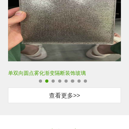
双向单向磨砂渐变玻璃
钢
查看更多>>