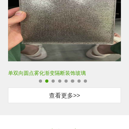
双向单向磨砂渐变玻璃
钢
查看更多>>