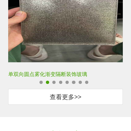
双向单向磨砂渐变玻璃
钢
查看更多>>